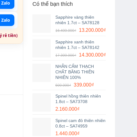
 Zalo
Có thể bạn thích
Sapphire vàng thiên
 Zalo
nhiên 1.7ct – SA78128
Giá
Giá
13.200.000
₫
16.400.000
₫
 rẻ tiền)
gốc
hiện
Sapphire xanh thiên
là:
tại
nhiên 1.7ct – SA78142
16.400.000₫.
là:
Giá
Giá
14.300.000
₫
17.300.000
₫
13.200.000₫.
gốc
hiện
NHẪN CẨM THẠCH
là:
tại
CHẤT BĂNG THIÊN
17.300.000₫.
là:
NHIÊN 100%
14.300.000₫.
Giá
Giá
339.000
₫
600.000
₫
gốc
hiện
Spinel hồng thiên nhiên
là:
tại
1.8ct – SA73708
600.000₫.
là:
2.160.000
₫
339.000₫.
Spinel cam đỏ thiên nhiên
0.8ct – SA74959
1.440.000
₫