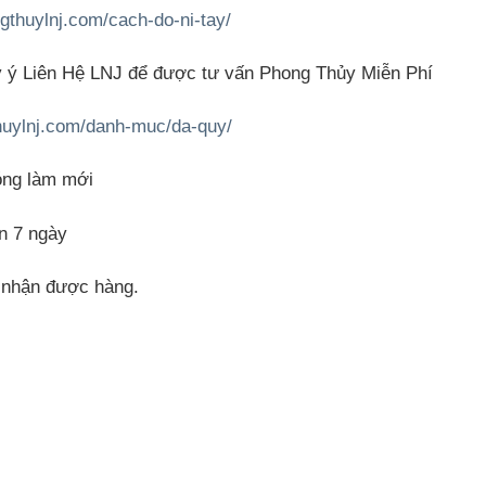
gthuylnj.com/cach-do-ni-tay/
y ý Liên Hệ LNJ để được tư vấn Phong Thủy Miễn Phí
huylnj.com/danh-muc/da-quy/
óng làm mới
n 7 ngày
i nhận được hàng.