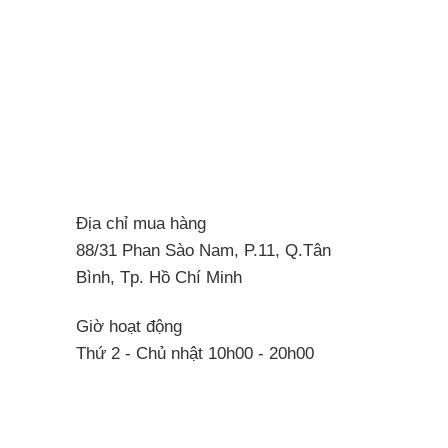
Các
tùy
chọn
có
thể
được
chọn
trên
Địa chỉ mua hàng
trang
88/31 Phan Sào Nam, P.11, Q.Tân
sản
Bình, Tp. Hồ Chí Minh
phẩm
Giờ hoạt động
Thứ 2 - Chủ nhật 10h00 - 20h00