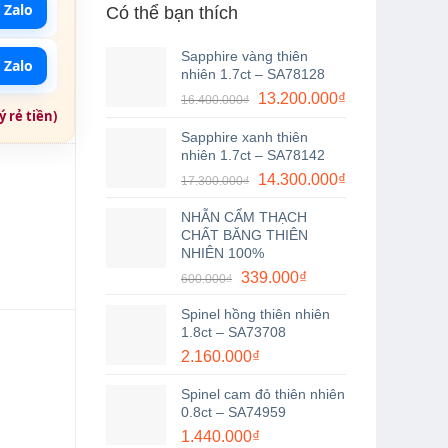
 Zalo
Có thể bạn thích
Sapphire vàng thiên
 Zalo
nhiên 1.7ct – SA78128
Giá
Giá
13.200.000
₫
16.400.000
₫
 rẻ tiền)
gốc
hiện
Sapphire xanh thiên
là:
tại
nhiên 1.7ct – SA78142
16.400.000₫.
là:
Giá
Giá
14.300.000
₫
17.300.000
₫
13.200.000₫.
gốc
hiện
NHẪN CẨM THẠCH
là:
tại
CHẤT BĂNG THIÊN
17.300.000₫.
là:
NHIÊN 100%
14.300.000₫.
Giá
Giá
339.000
₫
600.000
₫
gốc
hiện
Spinel hồng thiên nhiên
là:
tại
1.8ct – SA73708
600.000₫.
là:
2.160.000
₫
339.000₫.
Spinel cam đỏ thiên nhiên
0.8ct – SA74959
1.440.000
₫