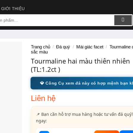
GIỚI THIỆU
Trang chủ
/
Đá quý
/
Mài giác facet
/
Tourmaline 
sắc màu
Tourmaline hai màu thiên nhiên
(TL:1.2ct )
💎 Công Cụ xem đá này có hợp mệnh bạn 
Liên hệ
📌 Bạn cần hỗ trợ mua hàng hoặc tư vấn đá quý?
ngay: