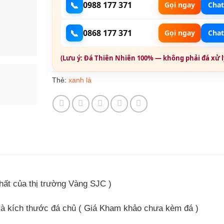
📞
0988 177 371
Gọi ngay
Chat
📞
0868 177 371
Gọi ngay
Chat
(Lưu ý: Đá Thiên Nhiên 100% — không phải đá xử lý
xanh lá
Thẻ:
hất của thị trường Vàng SJC )
và kích thước đá chủ
( Giá Kham khảo chưa kèm đá )