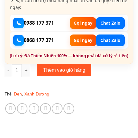
📌 Bạn cần hỗ trợ mua hàng hoặc tư vấn đá quý? Liên hệ
ngay:
📞
0988 177 371
Gọi ngay
Chat Zalo
📞
0868 177 371
Gọi ngay
Chat Zalo
(Lưu ý: Đá Thiên Nhiên 100% — không phải đá xử lý rẻ tiền)
Sapphire Xanh Đen Thiên Nhiên 030 số lượng
Thêm vào giỏ hàng
Đen
Xanh Dương
Thẻ:
,