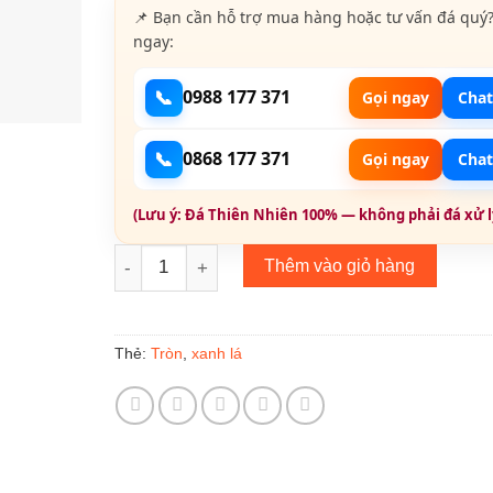
📌 Bạn cần hỗ trợ mua hàng hoặc tư vấn đá quý?
ngay:
📞
0988 177 371
Gọi ngay
Chat
📞
0868 177 371
Gọi ngay
Chat
(Lưu ý: Đá Thiên Nhiên 100% — không phải đá xử lý
Peridot Mài Giác 016 số lượng
Thêm vào giỏ hàng
Tròn
xanh lá
Thẻ:
,