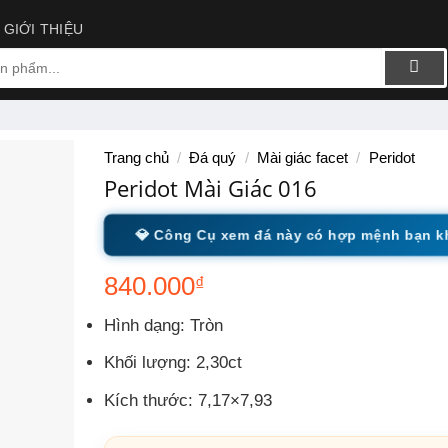
GIỚI THIỆU
Trang chủ
/
Đá quý
/
Mài giác facet
/
Peridot
Peridot Mài Giác 016
💎 Công Cụ xem đá này có hợp mệnh bạn 
840.000
₫
Hình dạng:
Tròn
Khối lượng: 2,30ct
Kích thước:
7,17×7,93