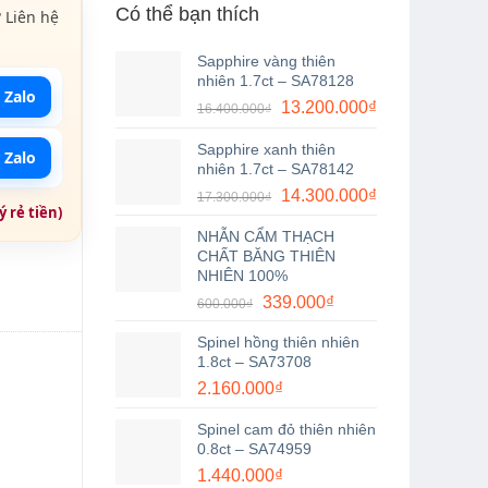
Có thể bạn thích
 Liên hệ
Sapphire vàng thiên
nhiên 1.7ct – SA78128
 Zalo
Giá
Giá
13.200.000
₫
16.400.000
₫
gốc
hiện
Sapphire xanh thiên
là:
tại
 Zalo
nhiên 1.7ct – SA78142
16.400.000₫.
là:
Giá
Giá
14.300.000
₫
17.300.000
₫
13.200.000₫.
 rẻ tiền)
gốc
hiện
NHẪN CẨM THẠCH
là:
tại
CHẤT BĂNG THIÊN
17.300.000₫.
là:
NHIÊN 100%
14.300.000₫.
Giá
Giá
339.000
₫
600.000
₫
gốc
hiện
Spinel hồng thiên nhiên
là:
tại
1.8ct – SA73708
600.000₫.
là:
2.160.000
₫
339.000₫.
Spinel cam đỏ thiên nhiên
0.8ct – SA74959
1.440.000
₫