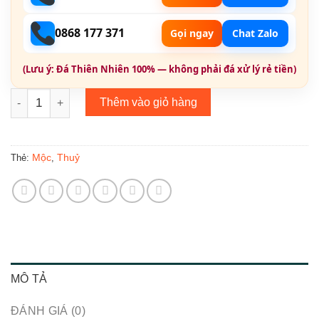
0868 177 371
Gọi ngay
Chat Zalo
(Lưu ý: Đá Thiên Nhiên 100% — không phải đá xử lý rẻ tiền)
Topaz London Thiên Nhiên- Natural Topaz 022 số lượng
Thêm vào giỏ hàng
Mộc
Thuỷ
Thẻ:
,
MÔ TẢ
ĐÁNH GIÁ (0)