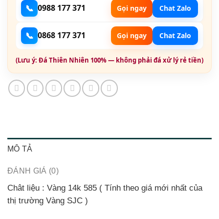
📞
0988 177 371
Gọi ngay
Chat Zalo
📞
0868 177 371
Gọi ngay
Chat Zalo
(Lưu ý: Đá Thiên Nhiên 100% — không phải đá xử lý rẻ tiền)
MÔ TẢ
ĐÁNH GIÁ (0)
Chât liệu
:
Vàng
14k 585 ( Tính theo giá mới nhất của
thị trường Vàng SJC )