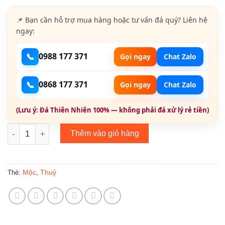
📌 Bạn cần hỗ trợ mua hàng hoặc tư vấn đá quý? Liên hệ
ngay:
📞
0988 177 371
Gọi ngay
Chat Zalo
📞
0868 177 371
Gọi ngay
Chat Zalo
(Lưu ý: Đá Thiên Nhiên 100% — không phải đá xử lý rẻ tiền)
Sapphire Xanh Đen Thiên Nhiên - Natural Sapphire 182245 số
Thêm vào giỏ hàng
Mộc
Thuỷ
Thẻ:
,