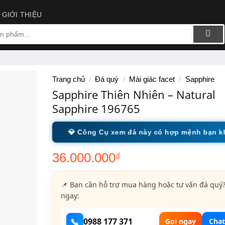
GIỚI THIỆU
Trang chủ
/
Đá quý
/
Mài giác facet
/
Sapphire
Sapphire Thiên Nhiên – Natural
Sapphire 196765
💎 Công Cụ xem đá này có hợp mệnh bạn 
36.000.000
₫
📌 Bạn cần hỗ trợ mua hàng hoặc tư vấn đá quý?
ngay:
📞
0988 177 371
Gọi ngay
Chat