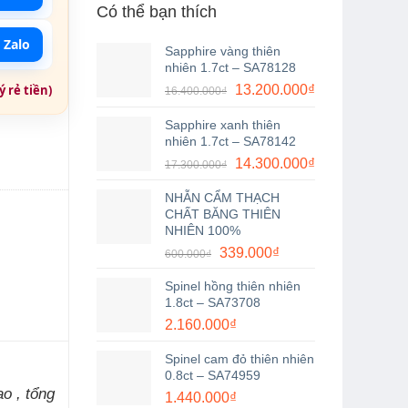
Có thể bạn thích
 Zalo
Sapphire vàng thiên
nhiên 1.7ct – SA78128
Giá
Giá
13.200.000
₫
 rẻ tiền)
16.400.000
₫
gốc
hiện
số lượng
Sapphire xanh thiên
là:
tại
nhiên 1.7ct – SA78142
16.400.000₫.
là:
Giá
Giá
14.300.000
₫
17.300.000
₫
13.200.000₫.
gốc
hiện
NHẪN CẨM THẠCH
là:
tại
CHẤT BĂNG THIÊN
17.300.000₫.
là:
NHIÊN 100%
14.300.000₫.
Giá
Giá
339.000
₫
600.000
₫
gốc
hiện
Spinel hồng thiên nhiên
là:
tại
1.8ct – SA73708
600.000₫.
là:
2.160.000
₫
339.000₫.
Spinel cam đỏ thiên nhiên
0.8ct – SA74959
o , tổng
1.440.000
₫