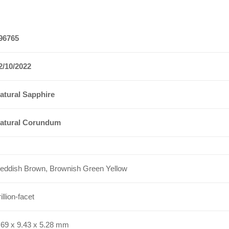
96765
2/10/2022
atural Sapphire
atural Corundum
eddish Brown, Brownish Green Yellow
illion-facet
.69 x 9.43 x 5.28 mm