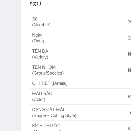
hợp )
Số
1
(Number)
Ngày
1
(Date)
TÊN ĐÁ
N
(Variety)
TÊN NHÓM
N
(Group/Species)
CHI TIẾT (Details)
MÀU SẮC
R
(Color)
DẠNG CẮT MÀI
Tr
(Shape – Cutting Style)
KÍCH THƯỚC
9