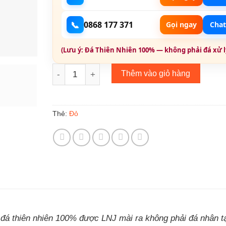
📞
0868 177 371
Gọi ngay
Chat
(Lưu ý: Đá Thiên Nhiên 100% — không phải đá xử lý
Sapphire Thiên Nhiên - Natural Sapphire 196765 
Thêm vào giỏ hàng
Đỏ
Thẻ:
 đá thiên nhiên 100% được LNJ mài ra không phải đá nhân tạ