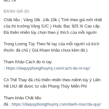
MÔ TẢ
ĐÁNH GIÁ (0)
Chât liệu
:
Vàng
18k ,14k,10k ( Tính theo giá mới nhất
của thị trường Vàng SJC ) Hoặc
Bạc
925 Xi Cao cấp .
Đá thiên nhiên tùy chọn theo ý thích của mỗi người
Trọng Lượng Tùy Theo Ni tay của mỗi người và kích
thước đá chủ ( Giá Kham khảo chưa kèm đá )
Tham Khảo Cách đo ni tay
:
https://daquyphongthuylnj.com/cach-do-ni-tay/
Có Thể Thay đá chủ thiên nhiên theo mệnh tùy ý Liên
Hệ LNJ để được tư vấn Phong Thủy Miễn Phí
Tham khảo Chất liệu
đá
:
https://daquyphongthuylnj.com/danh-muc/da-quy/