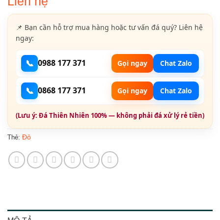
Liên hệ
📌 Bạn cần hỗ trợ mua hàng hoặc tư vấn đá quý? Liên hệ
ngay:
📞
0988 177 371
Gọi ngay
Chat Zalo
📞
0868 177 371
Gọi ngay
Chat Zalo
(Lưu ý: Đá Thiên Nhiên 100% — không phải đá xử lý rẻ tiền)
Đỏ
Thẻ: