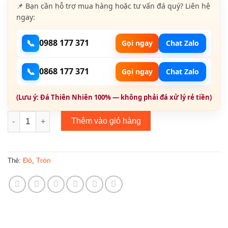
📌 Bạn cần hỗ trợ mua hàng hoặc tư vấn đá quý? Liên hệ
ngay:
📞
0988 177 371
Gọi ngay
Chat Zalo
📞
0868 177 371
Gọi ngay
Chat Zalo
(Lưu ý: Đá Thiên Nhiên 100% — không phải đá xử lý rẻ tiền)
Garnet Mài Giác Tròn G001 số lượng
Thêm vào giỏ hàng
Đỏ
Tròn
Thẻ:
,