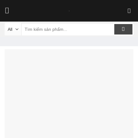
Skip
to
content
Tìm
kiếm: