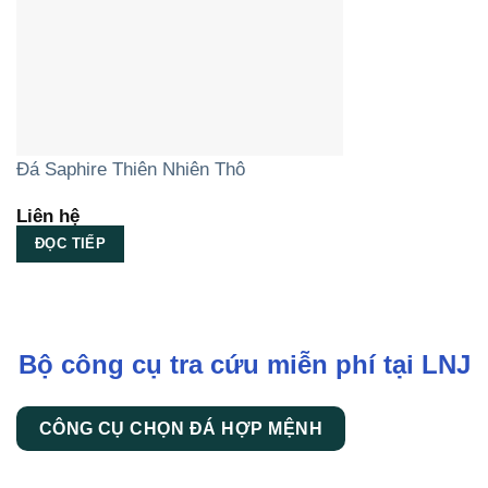
Đá Saphire Thiên Nhiên Thô
Liên hệ
ĐỌC TIẾP
Bộ công cụ tra cứu miễn phí tại LNJ
CÔNG CỤ CHỌN ĐÁ HỢP MỆNH