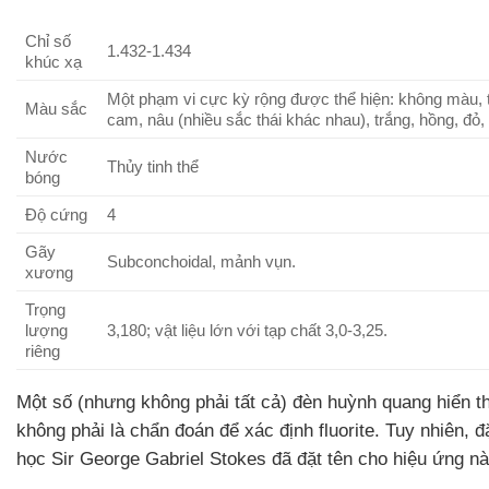
Chỉ số
1.432-1.434
khúc xạ
Một phạm vi cực kỳ rộng được thể hiện: không màu, tí
Màu sắc
cam, nâu (nhiều sắc thái khác nhau), trắng, hồng, đỏ
Nước
Thủy tinh thể
bóng
Độ cứng
4
Gãy
Subconchoidal, mảnh vụn.
xương
Trọng
lượng
3,180; vật liệu lớn với tạp chất 3,0-3,25.
riêng
Một số (nhưng không phải tất cả) đèn huỳnh quang hiển t
không phải là chẩn đoán để xác định fluorite. Tuy nhiên, 
học Sir George Gabriel Stokes đã đặt tên cho hiệu ứng nà