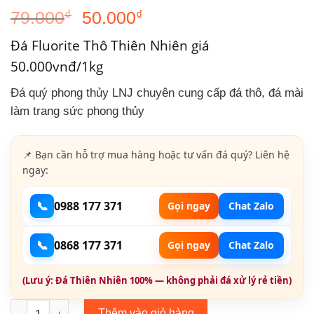
Giá
Giá
79.000
₫
50.000
₫
gốc
hiện
Đá Fluorite Thô Thiên Nhiên giá
là:
tại
50.000vnđ/1kg
79.000₫.
là:
50.000₫.
Đá quý phong thủy LNJ chuyên cung cấp đá thô, đá mài
làm trang sức phong thủy
📌 Bạn cần hỗ trợ mua hàng hoặc tư vấn đá quý? Liên hệ
ngay:
📞
0988 177 371
Gọi ngay
Chat Zalo
📞
0868 177 371
Gọi ngay
Chat Zalo
(Lưu ý: Đá Thiên Nhiên 100% — không phải đá xử lý rẻ tiền)
Đá Fluorite Thô - Trưng Bày Phong Thủy ,Trang Trí Hồ , Rải n
Thêm vào giỏ hàng