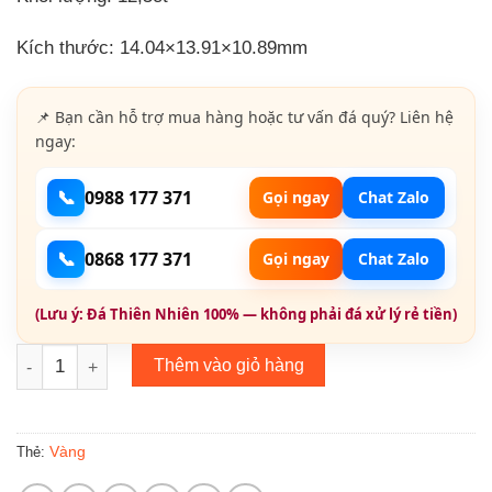
Kích thước: 14.04×13.91×10.89mm
📌 Bạn cần hỗ trợ mua hàng hoặc tư vấn đá quý? Liên hệ
ngay:
📞
0988 177 371
Gọi ngay
Chat Zalo
📞
0868 177 371
Gọi ngay
Chat Zalo
(Lưu ý: Đá Thiên Nhiên 100% — không phải đá xử lý rẻ tiền)
Citrine Thiên Nhiên Golden 013 số lượng
Thêm vào giỏ hàng
Vàng
Thẻ: