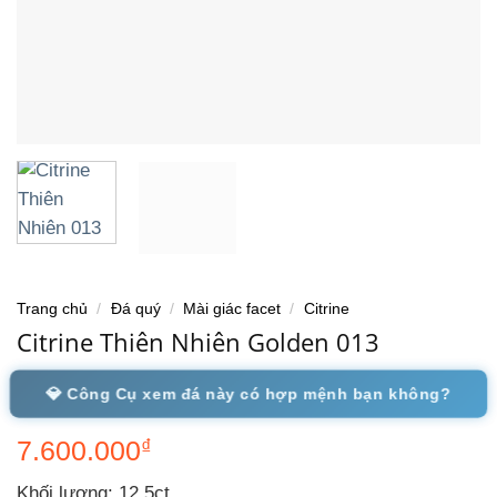
Trang chủ
/
Đá quý
/
Mài giác facet
/
Citrine
Citrine Thiên Nhiên Golden 013
💎 Công Cụ xem đá này có hợp mệnh bạn không?
7.600.000
₫
Khối lượng: 12,5ct