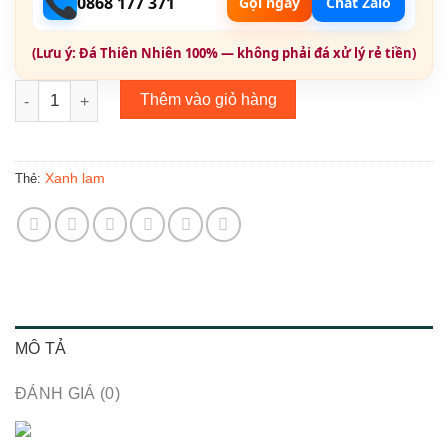
0868 177 371
Gọi ngay
Chat Zalo
(Lưu ý: Đá Thiên Nhiên 100% — không phải đá xử lý rẻ tiền)
Bông Tai Đính Đá BT027 số lượng
Thêm vào giỏ hàng
Xanh lam
Thẻ:
MÔ TẢ
ĐÁNH GIÁ (0)