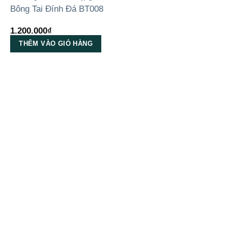
Bông Tai Đính Đá BT008
1.200.000
₫
THÊM VÀO GIỎ HÀNG