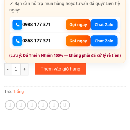
📌 Bạn cần hỗ trợ mua hàng hoặc tư vấn đá quý? Liên hệ
ngay:
📞
0988 177 371
Gọi ngay
Chat Zalo
📞
0868 177 371
Gọi ngay
Chat Zalo
(Lưu ý: Đá Thiên Nhiên 100% — không phải đá xử lý rẻ tiền)
Bông Tai Đính Đá BT021 số lượng
Thêm vào giỏ hàng
Trắng
Thẻ: