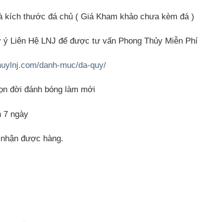
à kích thước đá chủ
( Giá Kham khảo chưa kèm đá )
y ý Liên Hệ LNJ để được tư vấn Phong Thủy Miễn Phí
huylnj.com/danh-muc/da-quy/
ọn đời đánh bóng làm mới
n 7 ngày
i nhận được hàng.