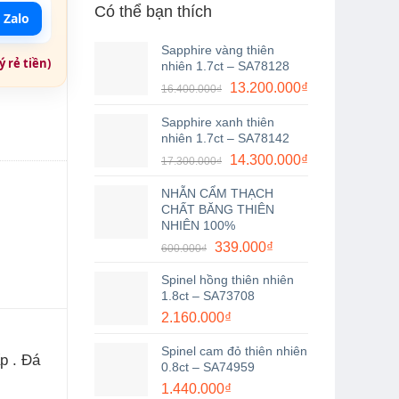
Có thể bạn thích
 Zalo
Sapphire vàng thiên
 rẻ tiền)
nhiên 1.7ct – SA78128
Giá
Giá
13.200.000
₫
16.400.000
₫
gốc
hiện
Sapphire xanh thiên
là:
tại
nhiên 1.7ct – SA78142
16.400.000₫.
là:
Giá
Giá
14.300.000
₫
17.300.000
₫
13.200.000₫.
gốc
hiện
NHẪN CẨM THẠCH
là:
tại
CHẤT BĂNG THIÊN
17.300.000₫.
là:
NHIÊN 100%
14.300.000₫.
Giá
Giá
339.000
₫
600.000
₫
gốc
hiện
Spinel hồng thiên nhiên
là:
tại
1.8ct – SA73708
600.000₫.
là:
2.160.000
₫
339.000₫.
Spinel cam đỏ thiên nhiên
p . Đá
0.8ct – SA74959
1.440.000
₫