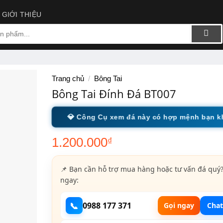
GIỚI THIỆU
Trang chủ
/
Bông Tai
Bông Tai Đính Đá BT007
💎 Công Cụ xem đá này có hợp mệnh bạn 
1.200.000
₫
📌 Bạn cần hỗ trợ mua hàng hoặc tư vấn đá quý?
ngay:
📞
0988 177 371
Gọi ngay
Chat