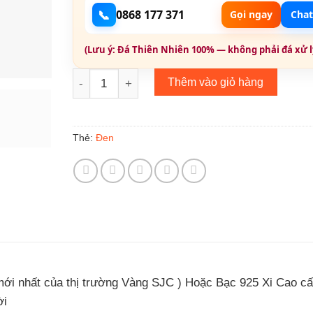
📞
0868 177 371
Gọi ngay
Chat
(Lưu ý: Đá Thiên Nhiên 100% — không phải đá xử lý
Bông Tai Đính Đá BT007 số lượng
Thêm vào giỏ hàng
Đen
Thẻ:
 mới nhất của thị trường Vàng SJC ) Hoặc
Bạc
925 Xi Cao cấ
ời